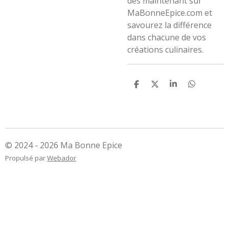
dès maintenant sur
MaBonneEpice.com et
savourez la différence
dans chacune de vos
créations culinaires.
P
P
P
P
a
a
a
a
r
r
r
r
t
t
t
t
a
a
a
a
g
g
g
g
e
e
e
e
r
r
r
r
© 2024 - 2026 Ma Bonne Epice
Propulsé par
Webador