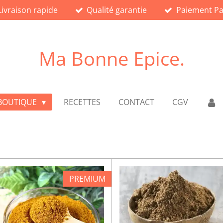
Livraison rapide
Qualité garantie
Paiement Pa
Ma Bonne Epice.
BOUTIQUE
RECETTES
CONTACT
CGV
PREMIUM