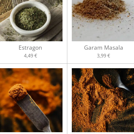
Estragon
Garam Masala
4,49 €
3,99 €