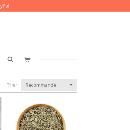
yPal
Trier: