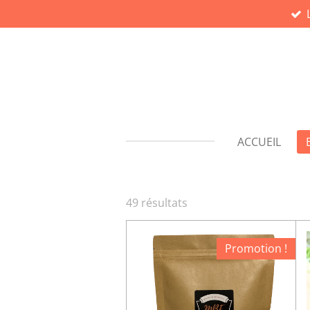
Passer
au
contenu
principal
ACCUEIL
49 résultats
Promotion !