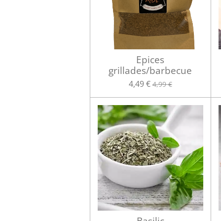
Epices
grillades/barbecue
4,49 €
4,99 €
Basilic