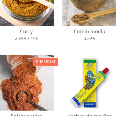
Curry
Cumin moulu
2,99 €
3,29 €
3,29 €
PREMIUM
Epices poulet
Harissa du cap Bon