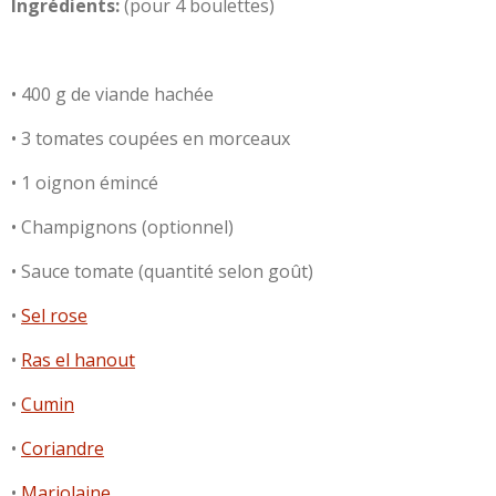
Ingrédients:
(pour 4 boulettes)
•
400 g de viande hachée
•
3 tomates coupées en morceaux
•
1 oignon émincé
•
Champignons (optionnel)
•
Sauce tomate (quantité selon goût)
•
Sel rose
•
R
as el hanout
•
C
umin
•
C
oriandre
•
M
arjolaine