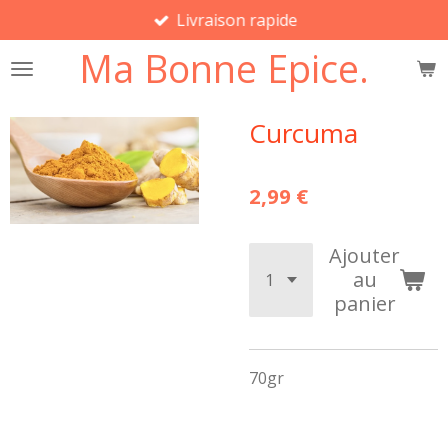
Livraison rapide
Passer
au
Ma Bonne Epice.
contenu
principal
Curcuma
2,99 €
Ajouter
au
panier
70gr