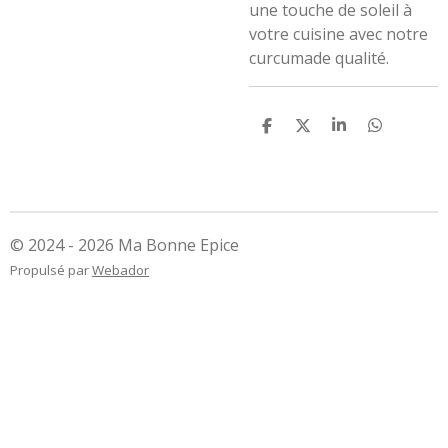
une touche de soleil à
votre cuisine avec notre
curcumade qualité.
P
P
P
P
a
a
a
a
r
r
r
r
t
t
t
t
a
a
a
a
g
g
g
g
e
e
e
e
r
r
r
r
© 2024 - 2026 Ma Bonne Epice
Propulsé par
Webador